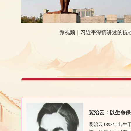
微视频｜习近平深情讲述的抗
裴治云：以生命保
裴治云1893年出生