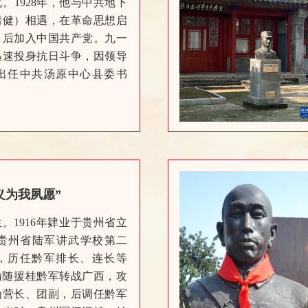
。1928年，他与中共地下
庸健）相遇，在革命思想启
，后加入中国共产党。九一
迅速投身抗日斗争，因领导
年出任中共汤原中心县委书
义为我夙愿”
生。1916年肄业于贵州省立
贵州省陆军讲武学校第二
后，历任黔军排长、连长等
蕴瑜随援桂黔军转战广西，攻
为营长、团副，后调任黔军