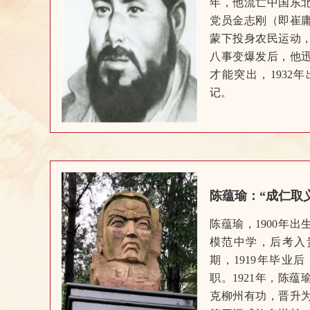
年，他流亡中国东北
党员金志刚（即崔
蒙下投身农民运动
八事变爆发后，他
才能突出，1932
记。
陈蕴瑜：“成仁取
陈蕴瑜，1900年出
模范中学，后考入
期，1919年毕业
职。1921年，陈
克柳州有功，晋升