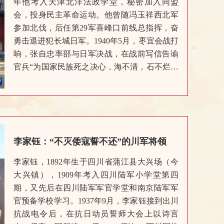
年他考入天津北洋法政学堂，秘密加入同盟
会，投身民主革命运动。他曾随冯玉祥西北军
参加北伐，后任第29军喜峰口前线总指挥，奋
勇击退进犯长城日军。1940年5月，枣宜会战打
响，张自忠率部与日军决战，在战前写信告谕
官兵“为国家民族死之决心，海不清，石不烂，
决不半点改变”。5月15日拂晓，张自忠率官兵
在湖北宜城附近截击日军。16日，日方援军
5000余人赶到，张自忠和官兵被包围。激烈战
斗中，张自忠多处受伤，部下多次劝他撤退，
均被坚决拒绝。鲜血染红了张自忠的军装，他
李家钰：“不灭倭寇誓不还”的川军将领
对副官说：“我力战而死，自问对国家、对民族
可告无愧。”遂壮烈殉国，时年49岁。
李家钰，1892年生于四川省蒲江县大兴场（今
大兴镇），1909年考入四川陆军小学堂第四
期，又先后在四川陆军军官学堂和南京陆军军
官预备学校学习。1937年9月，李家钰接到出川
抗战电令后，在抗日动员誓师大会上以诗言