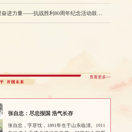
激发爱国热情 汇聚奋进力量——抗战胜利80周年纪念活动鼓舞港澳各界谱写“一国两制”新篇章
查看更多>>
张自忠：尽忠报国 浩气长存
张自忠，字荩忱，1891年生于山东临清。1911