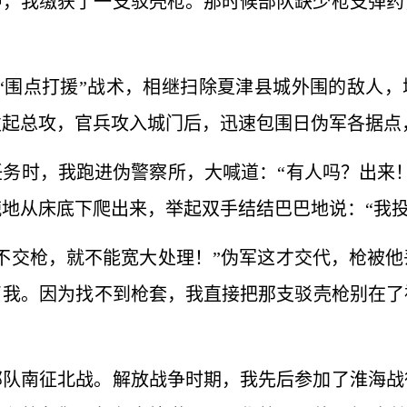
中，我缴获了一支驳壳枪。那时候部队缺少枪支弹药
采取“围点打援”战术，相继扫除夏津县城外围的敌人，
发起总攻，官兵攻入城门后，迅速包围日伪军各据点
务时，我跑进伪警察所，大喊道：“有人吗？出来
地从床底下爬出来，举起双手结结巴巴地说：“我投
不交枪，就不能宽大处理！”伪军这才交代，枪被
了我。因为找不到枪套，我直接把那支驳壳枪别在了
部队南征北战。解放战争时期，我先后参加了淮海战