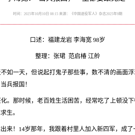
时间：2025年10月10日 08:15 来源：《中国退役军人》杂志2025年9期
口述：福建龙岩 李海宽 98岁
整理：张珺 范启椿 江舲
天不如一天，但说起打鬼子那些事，数不清的画面
：当兵报国！
苏兴化。那时候，老百姓生活困苦，经常吃了上顿没
难求生。
出来！14岁那年，我跟着村里人加入新四军，成了一