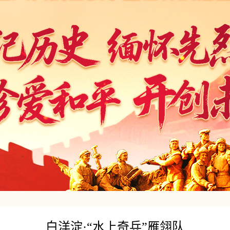
白洋淀·“水上奇兵”雁翎队