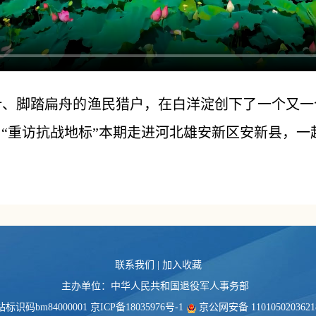
叶、脚踏扁舟的渔民猎户，在白洋淀创下了一个又
“重访抗战地标”本期走进河北雄安新区安新县，一
联系我们
|
加入收藏
主办单位：中华人民共和国退役军人事务部
标识码bm84000001
京ICP备18035976号-1
京公网安备 110105020362