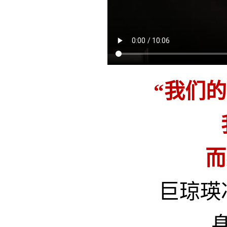
“我们
而
巨琼瑛