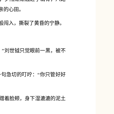
亲的心田。
般闯入，撕裂了黄昏的宁静。
！”刘世钺只觉眼前一黑，被不
一句急切的叮咛：“你只管好好
蹭着脸颊，身下湿漉漉的泥土