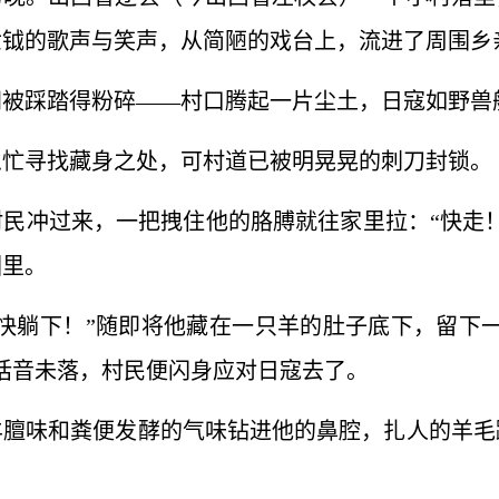
世钺的歌声与笑声，从简陋的戏台上，流进了周围乡
间被踩踏得粉碎——村口腾起一片尘土，日寇如野兽
急忙寻找藏身之处，可村道已被明晃晃的刺刀封锁。
民冲过来，一把拽住他的胳膊就往家里拉：“快走
圈里。
快躺下！”随即将他藏在一只羊的肚子底下，留下
话音未落，村民便闪身应对日寇去了。
羊膻味和粪便发酵的气味钻进他的鼻腔，扎人的羊毛