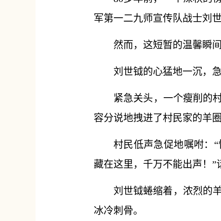
军第一二九师宣传队战士刘
然而，这短暂的温馨瞬
刘世钺的心猛地一沉，
紧急关头，一个瘦削的村
容分说地拽进了村民家的羊
村民低声急促地嘱咐：“
藏在这里，千万不能出声！”
刘世钺蜷缩着，浓烈的
冰冷刺骨。