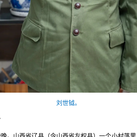
刘世钺。
”
傍晚。山西省辽县（今山西省左权县）一个小村落