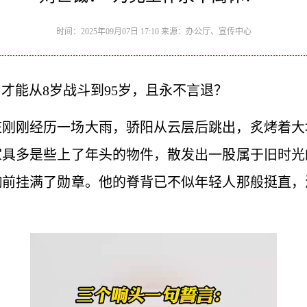
时间：2025年09月07日 17:10 来源：办公厅、宣传中心
才能从8岁战斗到95岁，且永不言退？
庄刚刚经历一场大雨，骄阳从云层后跳出，炙烤着大
家具多是些上了年头的物件，散发出一股属于旧时光
胸前挂满了勋章。他的脊背已不似年轻人那般挺直，