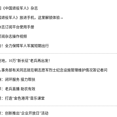
阅《中国退役军人》杂志
国退役军人》放进手机，这里解锁体验→
杂志订阅平台使用手册
订阅杂志操作视频
务！全力保障军人军属短期出行
地，10万“新长征”老兵再出发！
人事务部有关同志就在朝志愿军烈士纪念设施管理维护情况答记者问
洲：闭环服务 接力帮扶
洋：老兵直播 助农有效
贤：打造“金色港湾”音乐课堂
京：创新推出“企业开放日”活动