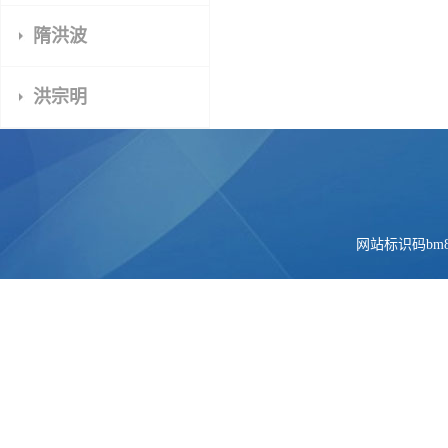
隋洪波
洪宗明
网站标识码bm84