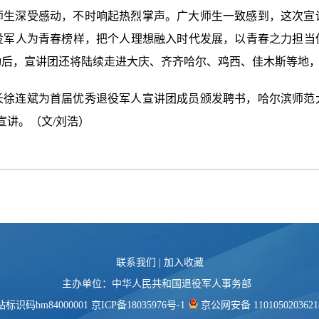
师生深受感动，不时响起热烈掌声。广大师生一致感到，这次宣
役军人为青春榜样，把个人理想融入时代发展，以青春之力担当
动后，宣讲团还将陆续走进大庆、齐齐哈尔、鸡西、佳木斯等地
长徐连斌为首届优秀退役军人宣讲团成员颁发聘书，哈尔滨师范
宣讲。（文/刘浩）
联系我们
|
加入收藏
主办单位：中华人民共和国退役军人事务部
标识码bm84000001
京ICP备18035976号-1
京公网安备 110105020362