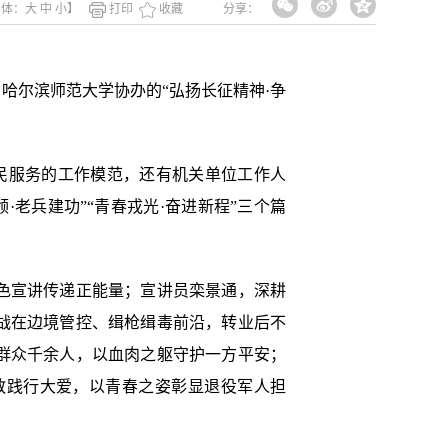
字体：
大
中
小
】
打印
收藏
分享：
哈尔滨师范大学协办的“弘扬长征精神·争
民服务的工作模范，还有机关单位工作人
·老兵建功”“青春戎光·奋进新程”三个篇
色宣讲传递正能量；宣讲员栾景通，深耕
战在边境管控、缉枪缉毒前沿，转业后不
群众千余人，以血肉之躯守护一方平安；
教践行大爱，以青春之姿彰显退役军人担