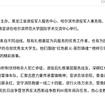
【
厅主办，黑龙江省退役军人服务中心、哈尔滨市退役军人事务局、
场宣讲在哈尔滨师范大学国际学术交流中心举行。
员来自不同战线，既有扎根基层为兵服务的优秀工作者，也有为
在校优秀女大学生。他们围绕“红色薪火·英烈铸魂”“榜样引领
的精彩故事。
13秒制伏持枪杀人犯亡命徒，退役后扎根基层服务战友，深耕红
免费雷锋车队，汇聚志愿力量传承雷锋精神；宣讲员徐忠阳，曾奋
员薛永红，坚守消防救援一线二十四载，逆行火场万余次、营救
民抗日战争暨世界反法西斯战争胜利80周年阅兵任务，热心支