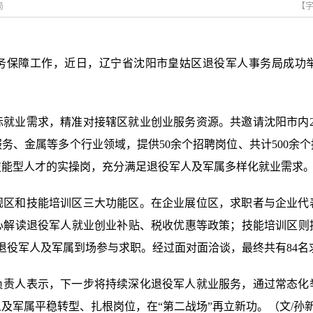
局
【
务保障工作，近日，辽宁省沈阳市皇姑区退役军人事务局成功举办
际就业需求，精准对接辖区就业创业服务资源。共邀请沈阳市内2
务、金属等多个行业领域，提供50余个招聘岗位、共计500余
技能型人才的实操岗，充分满足退役军人及军属多样化就业需求
规区和技能培训区三大功能区。在企业展位区，求职者与企业代
心解读退役军人就业创业补贴、税收优惠等政策；技能培训区则
名退役军人及军属到场参与求职。经过面对面洽谈，最终共有84
负责人表示，下一步将持续深化退役军人就业服务，通过常态化
及军属平稳转型、扎根岗位，在“第二战场”再立新功。（文/孙