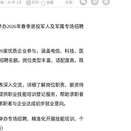
字体：
大
中
小
】
打印
收藏
分享：
2026年春季退役军人及军属专场招聘
0家优质企业参与，涵盖电信、科技、医
个招聘名额。岗位类型丰富、适配度高，既
。
表深入交流，详细了解岗位职责、薪资待
提供职业技能培训登记服务，帮助求职者
名求职者与企业达成初步就业意向。
举办专场招聘、精准化开展技能培训、个
新）