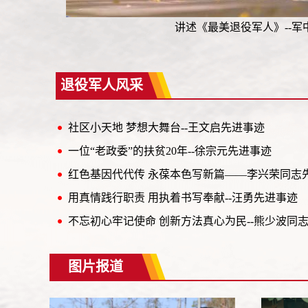
讲述《最美退役军人》--军
退役军人风采
社区小天地 梦想大舞台--王文启先进事迹
一位“老政委”的扶贫20年--徐宗元先进事迹
红色基因代代传 永葆本色写新篇——李兴荣同志
用真情践行职责 用执着书写奉献--汪勇先进事迹
不忘初心牢记使命 创新方法真心为民--熊少波同
图片报道