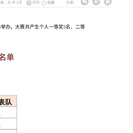
字体：
大
中
小
】
打印
收藏
分享：
功举办。大赛共产生个人一等奖5名、二等