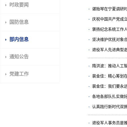
时政要闻
谌贻琴在宁夏调研
庆祝中国共产党成立
国防信息
褒扬纪念系统工作
部内信息
坚决维护优抚对象
退役军人先进典型
通知公告
隋洪波：推动人工
党建工作
裴金佳：精心筹划
裴金佳：我们要永
各地各部队扎实做
认真践行新时代双
退役军人事务员是