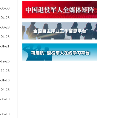
-06-30
-04-23
-09-29
-04-23
-01-21
-12-26
-12-26
-01-18
-04-28
-03-10
-03-10