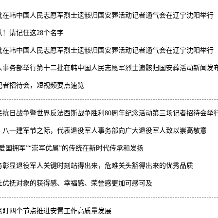
批在韩中国人民志愿军烈士遗骸归国安葬活动记者通气会在辽宁沈阳举行
认！请记住这28个名字
批在韩中国人民志愿军烈士遗骸归国安葬活动记者通气会在辽宁沈阳举行
人事务部举行第十二批在韩中国人民志愿军烈士遗骸归国安葬活动新闻发
记者招待会，短视频要点速览
民抗日战争暨世界反法西斯战争胜利80周年纪念活动第三场记者招待会举
：八一建军节之际，代表退役军人事务部向广大退役军人致以崇高敬意
“爱国拥军”“崇军优属”的传统在新时代传承和发扬
务彰显退役军人关键时刻站得出来，危难关头豁得出来的优秀品质
让优抚对象的获得感、幸福感、荣誉感更加可感可及
紧盯四个节点推进安置工作高质量发展