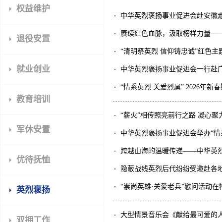
权益维护
中华英烈褒扬事业促进会赴安徽
赓续红色血脉，汲取榜样力量——
退役安置
“清明祭英烈 信仰铸忠诚”红色
就业创业
中华英烈褒扬事业促进会一行赴
“情系英烈 关爱烈属” 2026年
教育培训
“薪火”相传照亮前行之路 凝心聚
军休安置
中华英烈褒扬事业促进会举办“情
跨越山海的温暖传递——中华英
优待抚恤
隐蔽战线英烈后代纷纷受邀赴各
“崇尚英雄·关爱老兵”慰问活动
英烈褒扬
大型情景音乐会《献给最可爱的
双拥工作