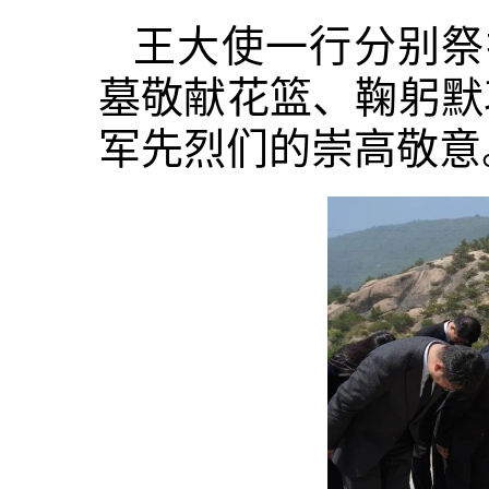
王大使一行分别祭
墓敬献花篮、鞠躬默
军先烈们的崇高敬意