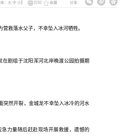
字体：
大
中
小
】
打印
收藏
分享：
龙为营救落水父子，不幸坠入冰河牺牲。
，就在剧组于沈阳浑河北岸晚渡公园拍摄期
面突然开裂，金城龙不幸坠入冰冷的河水
救应急力量随后赶赴现场开展救援，遗憾的