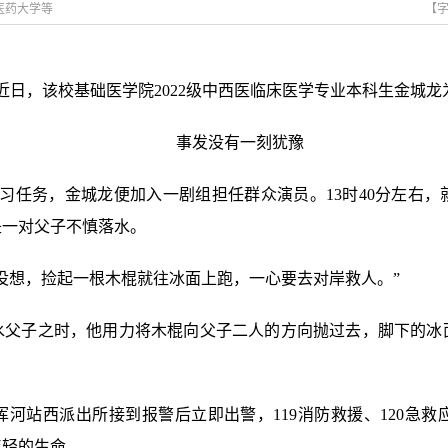
中医药大学等
【
，近日，该校基础医学院2022级中西医临床医学专业本科生金城
事发没有一刻犹豫
学习任务，金城龙便加入一剧组担任群众演员。13时40分左右
是一对父子不慎落水。
没想，捡起一根木棍就往冰面上跑，一心要去对岸救人。”
水父子之时，他用力将木棍向父子二人的方向抛过去，脚下的冰
局浑河站西派出所接到报警后立即出警，119消防救援、120急
年轻的生命。