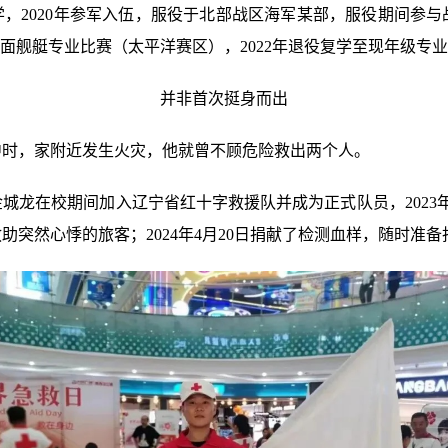
大学，2020年参军入伍，服役于北部战区海军某部，服役期间参
”水面舰艇专业比赛（太平洋赛区），2022年退役复学至现年级专
并非首次挺身而出
中时，家附近发生火灾，他就曾不顾危险救出两个人。
城龙在校期间加入辽宁省红十字救援队并成为正式队员，2023年
救助突然心悸的旅客；2024年4月20日捐献了检测血样，随时准