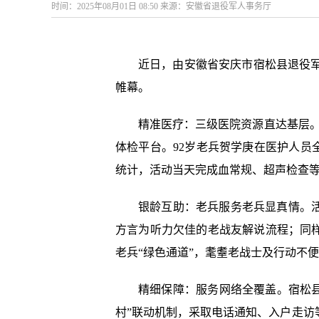
时间：2025年08月01日 08:50 来源：安徽省退役军人事务厅
近日，由安徽省安庆市宿松县退役军
帷幕。
精准医疗：三级医院资源直达基层。
体检平台。92岁老兵贺学庚在医护人员
统计，活动当天完成血常规、超声检查等9
银龄互助：老兵服务老兵显真情。
方言为听力欠佳的老战友解说流程；同样
老兵“绿色通道”，耄耋老战士及行动不
精细保障：服务网络全覆盖。宿松县
村”联动机制，采取电话通知、入户走访