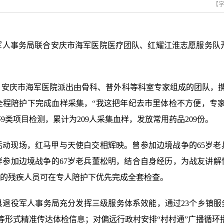
【
人事务局联合安庆市海军医院医疗团队、红耀江淮志愿服务队开
安庆市海军医院派出由骨科、普外科等科室专家组成的团队，携
全程陪护下完成血样采集，“我这把年纪去市里体检不方便，专
类项目检测，累计为209人采集血样，发放常用药品209份。
活动现场，红马甲与天使白交相辉映。曾参加边境战争的65岁老
参加边境战争的67岁老兵董松明，结合自身经历，为战友讲解
便的残疾人员可在专人陪护下优先完成全套检查。
退役军人事务局充分发挥三级服务体系效能，通过23个乡镇服务
等形式精准传达体检信息；对偏远行政村安排“村村通”广播循环播