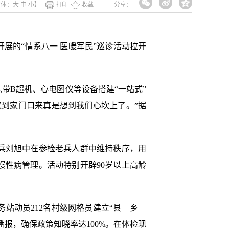
字体：
大
中
小
】
打印
收藏
分享：
展的“情系八一 医暖军民”巡诊活动拉开
带B超机、心电图仪等设备搭建“一站式”
家到家门口来真是想到我们心坎上了。”据
兵刘旭中在参检老兵人群中维持秩序，用
慢性病管理。活动特别开辟90岁以上高龄
站动员212名村级网格员建立“县—乡—
报，确保政策知晓率达100%。在体检现