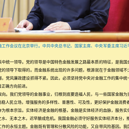
，中央金融工作会议在北京举行。中共中央总书记、国家主席、中央军委主席习
集中统一领导。党的领导是中国特色金融发展之路最本质的特征，是我国
党的领导下取得的。而金融系统出现的许多问题，根源就在于金融领域不
弱，党风廉政建设抓得不紧。因此，必须坚持党中央对金融工作的集中统
着正确方向前进。
取向。我们党领导的金融事业，归根到底要造福人民，与一些国家金融为
站稳人民立场，增强服务的多样性、普惠性、可及性，更好保护金融消费
作为根本宗旨。实体经济是金融的根基，金融是实体经济的血脉，服务实
之水、无本之木，迟早酿成危机。我国金融必须守好服务实体经济本分，
工作的永恒主题。金融既有管理和分散风险的功能，又自带风险基因。我