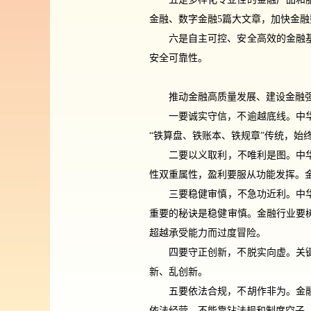
金融、数字金融5篇大文章，加快金
六是自主可控、安全高效的金融
安全可靠性。
推动金融高质量发展、建设金融
一要诚实守信，不逾越底线。中
“铁算盘、铁账本、铁规章”传统，
二要以义取利，不唯利是图。中
性双重属性，盈利要服从功能发挥。
三要稳健审慎，不急功近利。中
重要的秘诀是稳健审慎。金融行业要
超越承受能力而过度冒险。
四要守正创新，不脱实向虚。关
新、乱创新。
五要依法合规，不胡作非为。金
依法经营，不能靠钻法规和制度空子