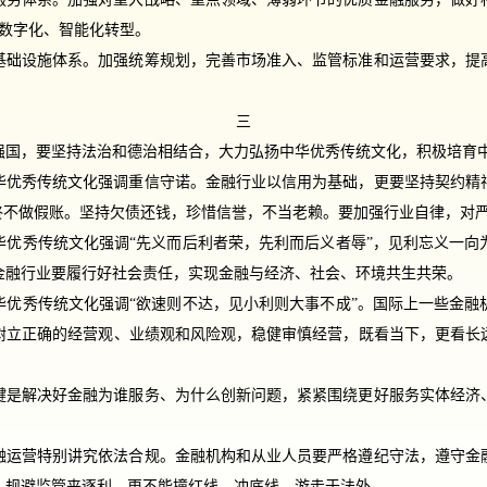
融数字化、智能化转型。
基础设施体系。加强统筹规划，完善市场准入、监管标准和运营要求，提
三
强国，要坚持法治和德治相结合，大力弘扬中华优秀传统文化，积极培育
华优秀传统文化强调重信守诺。金融行业以信用为基础，更要坚持契约精
始终不做假账。坚持欠债还钱，珍惜信誉，不当老赖。要加强行业自律，对
华优秀传统文化强调“先义而后利者荣，先利而后义者辱”，见利忘义一向
金融行业要履行好社会责任，实现金融与经济、社会、环境共生共荣。
华优秀传统文化强调“欲速则不达，见小利则大事不成”。国际上一些金融
树立正确的经营观、业绩观和风险观，稳健审慎经营，既看当下，更看长
键是解决好金融为谁服务、为什么创新问题，紧紧围绕更好服务实体经济
融运营特别讲究依法合规。金融机构和从业人员要严格遵纪守法，遵守金
、规避监管来逐利，更不能撞红线、冲底线，游走于法外。