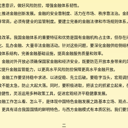
忧患意识，做好风险防控，增强金融体系韧性。
上推进金融创新发展。金融的安全靠制度、活力在市场、秩序靠法治。金
非常高，必须有健全的监管制度。要建立完善的金融法律和市场规则体系
性改革。我国金融体系的重要特征和优势是国有金融机构占主体，但存在
化、乱办金融、大量非法金融活动。针对这些问题，要深化金融供给侧结
融体系结构，完善金融基础设施，提高金融服务质量和效率。
。金融对外开放必须确保国家金融和经济安全，既要防范开放本身带来的
实提升金融监管能力，以更高水平风险防控保障更高水平金融开放。
。金融工作要坚持稳中求进、以进促稳、先立后破。要稳字当头，宏观调
放不能太急，防止大起大落。同时，要积极进取，把该立的抓紧立起来，
稳健性，灵活运用多种政策工具，促进宏观经济平稳健康发展。
金融工作怎么看、怎么干，是体现中国特色金融发展之路基本立场、观点
，更具有适合我国国情的鲜明特色，与西方金融模式有本质区别。我们要
二