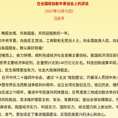
在全国政协新年茶话会上的讲话
（2025年12月31日）
习近平
，畅叙友情、共商国是，共同迎接新的一年。
和中央军委，向各民主党派、工商联和无党派人士，向全国各族人民，向
的各国朋友，致以美好祝福！
们迎难而上、奋力拼搏，顺利完成经济社会发展主要目标。我国经济顶压
世界主要经济体前列，总量预计达到140万亿元左右。科技创新成果丰
伐，民生保障更加有力，社会大局保持稳定。
。召开中共二十届四中全会，通过“十五五”规划建议；开展深入贯彻中央
争暨世界反法西斯战争胜利80周年，设立台湾光复纪念日，铭记历史、缅
治区成立70周年，推进中华民族共同体建设；在粤港澳三地成功联合举
部风险挑战，坚决维护国家主权、安全、发展利益；提出全球治理倡议，
”圆满收官。我国经济实力、科技实力、国防实力、综合国力跃上新台阶，
气、底气，更加坚定了推进强国建设、实现民族复兴的决心和信心。