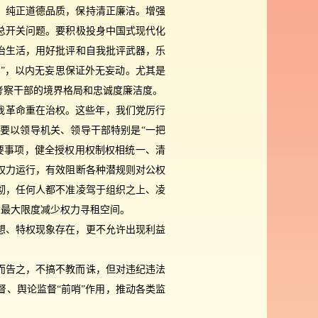
，纯正道德品质，保持清正廉洁。增强
总开关问题。要积极投身中国式现代化
治生活，用好批评和自我批评武器，乐
贼”，以内无妄思保证外无妄动。尤其是
考察干部的境界格局和忠诚度廉洁度。
我革命重在治权。这些年，我们党厉行
要以领导机关、领导干部特别是“一把
要事项，健全授权用权制权相统一、清
权力运行，有效阻断各种潜规则对公权
彻，任何人都不准凌驾于组织之上、凌
，最大限度减少权力寻租空间。
想、特权现象存在，更不允许出现利益
而告之，不搞不教而诛，但对违纪违法
、舆论监督“前哨”作用，推动各类监