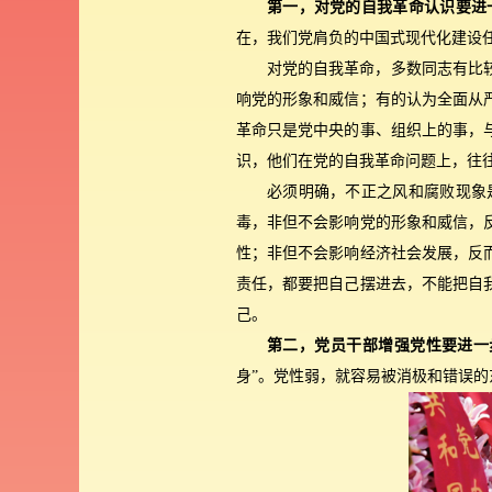
第一，对党的自我革命认识要进
在，我们党肩负的中国式现代化建设
对党的自我革命，多数同志有比
响党的形象和威信；有的认为全面从
革命只是党中央的事、组织上的事，
识，他们在党的自我革命问题上，往
必须明确，不正之风和腐败现象
毒，非但不会影响党的形象和威信，
性；非但不会影响经济社会发展，反
责任，都要把自己摆进去，不能把自
己。
第二，党员干部增强党性要进一
身”。党性弱，就容易被消极和错误的