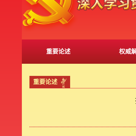
重要论述
权威
重要论述