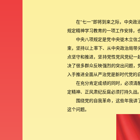
在“七一”即将到来之际，中央政
规定精神学习教育的一项工作安排，
中央八项规定是党中央徙木立信
束，坚持以上率下、从中央政治局带
点坚守和推进，坚持党性党风党纪一
决了很多群众反映强烈的突出问题，
入手推进全面从严治党是新时代党的
在充分肯定成绩的同时，必须清
定精神、正风肃纪反腐必须打持久战
围绕党的自我革命，这些年我讲
这个问题。