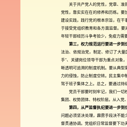
关于共产党人的党性，党章、准
党性，靠实实在在的修养和历练。要
建设实践，践行党的根本宗旨，在干
于接受党组织教育和各方面监督。要对
年轻干部经历斗争考验少，免疫力需
第三，权力规范运行要进一步到
法治、依规治党，制定、修订了大量
手”、关键岗位领导干部为重点对象
晰透明可追溯的制度机制。要从典型
力的侵蚀，防止制度空转。民主集中
驾于班子集体之上。总之，要通过持续
党员干部要时刻牢记，我们一切
集团、权势团体、特权阶层。从入党
第四，从严监督执纪要进一步到
问题必须坚决处理，霹雳手段决不能
督贯通协调。党组织日常监督要下功