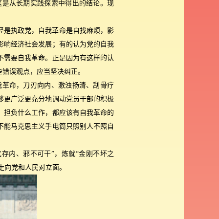
这是从长期实践探索中得出的结论。现
。
经是执政党，自我革命是自找麻烦，影
影响经济社会发展；有的认为党的自我
不需要自我革命。正是因为有这样的认
些错误观点，应当坚决纠正。
我革命，刀刃向内、激浊扬清、刮骨疗
够更广泛更充分地调动党员干部的积极
、担负什么工作，都应该有自我革命的
不能马克思主义手电筒只照别人不照自
存内、邪不可干”，炼就“金刚不坏之
走向党和人民对立面。