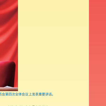
委员会第四次全体会议上发表重要讲话。