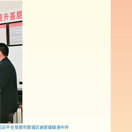
，习近平在常德市鼎城区谢家铺镇港中坪