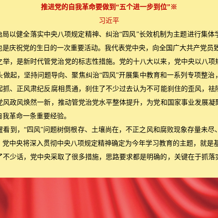
推进党的自我革命要做到“五个进一步到位”※
习近平
治局以健全落实中央八项规定精神、纠治“四风”长效机制为主题进行集
也是庆祝党的生日的一次重要活动。我代表党中央，向全国广大共产党员
之举，是新时代管党治党的标志性措施。党的十八大以来，党中央以八项
头做起，坚持问题导向、聚焦纠治“四风”开展集中教育和一系列专项整治
起抓、正风肃纪反腐相贯通，刹住了不少过去认为不可能刹住的歪风，祛
党风政风焕然一新，推动管党治党水平整体提升，为党和国家事业发展凝
自我革命一条重要经验。
醒看到，“四风”问题树倒根存、土壤尚在，不正之风和腐败现象存量未尽
。党中央将深入贯彻中央八项规定精神确定为今年学习教育的主题，就是
了不少话，党中央采取了很多措施，思路要求都是明确的，关键在于抓落