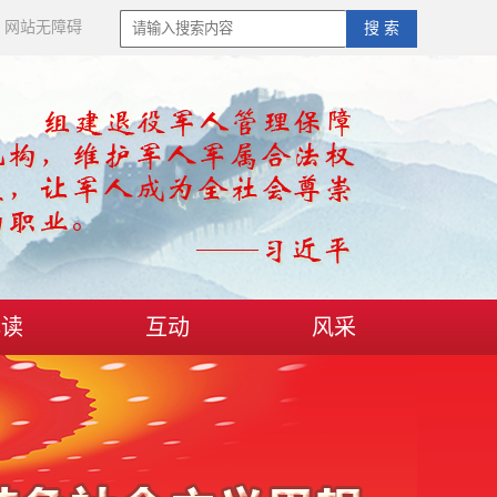
网站无障碍
搜 索
解读
互动
风采