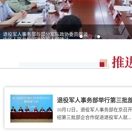
退役军人事务部与部分军队政协委员座谈
中华人民共和国退役军人保障法
[新闻联播]2020年度“最美退役军人”学习宣传活动开展
退役军人事务部举行第三批部企
10月12日，退役军人事务部在京召
绍第三批部企合作促进退役军人就...