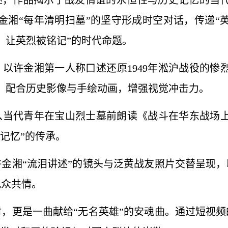
述，作品揭示了战友情谊的永恒性与历史记忆的当
许金湘“每年清明扫墓”的坚守形成时空对话，传递“
，让英烈被铭记”的时代命题。
力：以许金湘第一人称口述还原1949年淞沪战役的惨
，配合历史影像与手绘动画，增强视觉冲击力。
插入当代青年在宝山烈士墓前朗读《战斗在华东战场
记忆”的传承。
：许金湘“流泪讲述”的镜头与泛黄战友照片交替呈现
观众共情。
，更是一曲献给“无名英雄”的安魂曲。通过短视