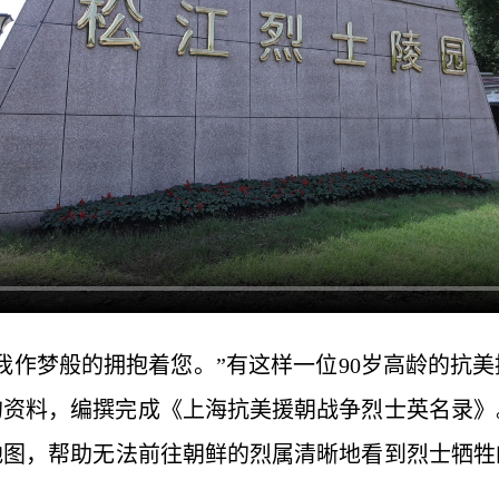
我作梦般的拥抱着您。”有这样一位90岁高龄的抗美
士的资料，编撰完成《上海抗美援朝战争烈士英名录
地图，帮助无法前往朝鲜的烈属清晰地看到烈士牺牲