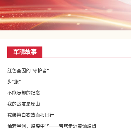
军魂故事
红色基因的“守护者”
步“旅”
不能忘却的纪念
我的战友是座山
戎装换白衣热血报国行
灿若星河，煌煌中华——带您走近黄灿煌烈