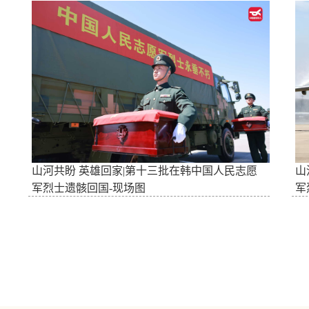
山河共盼 英雄回家|第十三批在韩中国人民志愿
山
军烈士遗骸回国-现场图
军