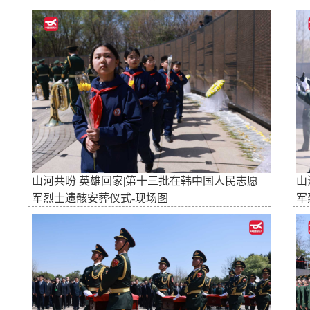
山河共盼 英雄回家|第十三批在韩中国人民志愿
山
军烈士遗骸安葬仪式-现场图
军