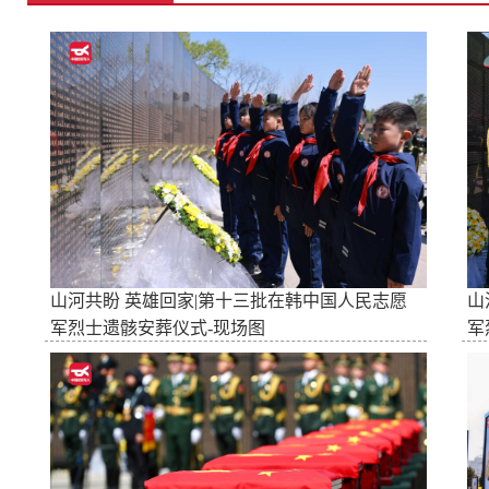
山河共盼 英雄回家|第十三批在韩中国人民志愿
山
军烈士遗骸安葬仪式-现场图
军