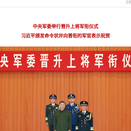
【
中央军委举行晋升上将军衔仪式
习近平颁发命令状并向晋衔的军官表示祝贺