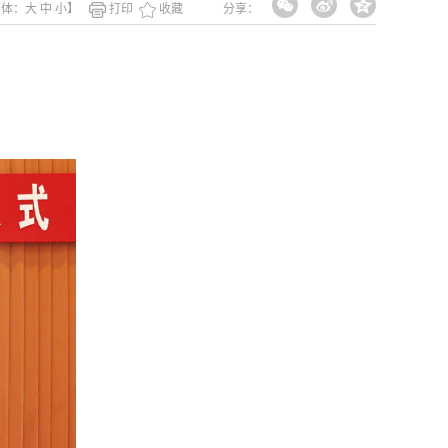
字体：
大
中
小
】
打印
收藏
分享：