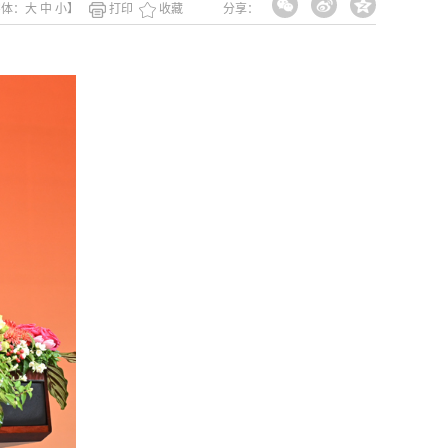
字体：
大
中
小
】
打印
收藏
分享：