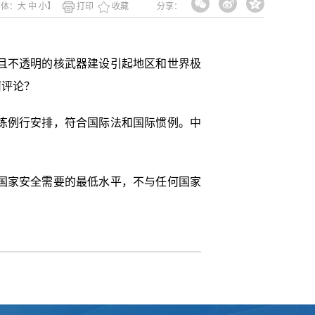
字体：
大
中
小
】
打印
收藏
分享：
且不透明的核武器建设引起地区和世界极
何评论？
练例行安排，符合国际法和国际惯例。中
国家安全需要的最低水平，不与任何国家