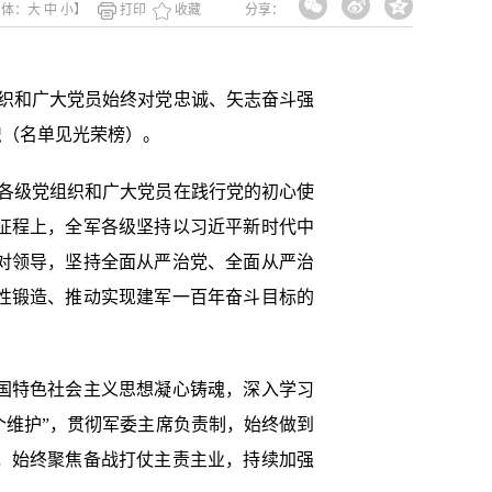
字体：
大
中
小
】
打印
收藏
分享：
组织和广大党员始终对党忠诚、矢志奋斗强
织（名单见光荣榜）。
军各级党组织和广大党员在践行党的初心使
征程上，全军各级坚持以习近平新时代中
对领导，坚持全面从严治党、全面从严治
性锻造、推动实现建军一百年奋斗目标的
国特色社会主义思想凝心铸魂，深入学习
两个维护”，贯彻军委主席负责制，始终做到
，始终聚焦备战打仗主责主业，持续加强