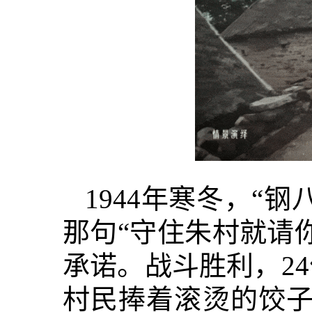
1944年寒冬，“
那句“守住朱村就请
承诺。战斗胜利，2
村民捧着滚烫的饺子