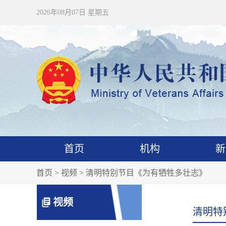
2026年08月07日 星期五
首页
机构
新
首页
>
视频
> 清明特别节目《为有牺牲多壮志》
视频
清明特