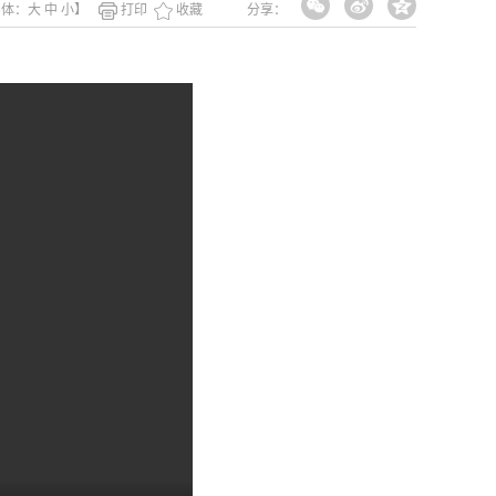
字体：
大
中
小
】
打印
收藏
分享：