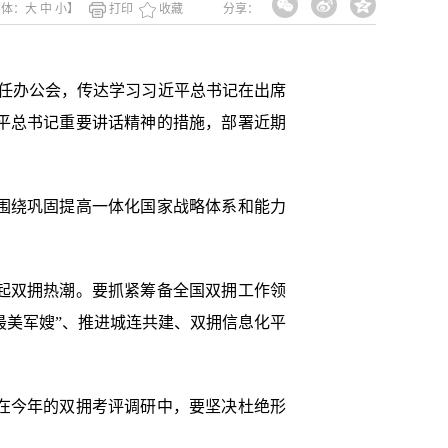
字体：
大
中
小
】
打印
收藏
分享：
主任办公会，传达学习习近平总书记在出席
平总书记重要讲话精神的措施，部署近期
围绕巩固提高一体化国家战略体系和能力
起双拥热潮。要抓紧筹备全国双拥工作领
最美军嫂”、推进城连共建、双拥信息化平
在今年的双拥考评调研中，要坚决杜绝形