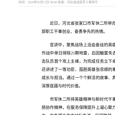
时间：2026年05月15日 08:00 来源：河北省退役军人事务厅
近日，河北省张家口市军休二所举办
部职工干事创业、奋勇争先的热情。
宣讲中，聚焦战场上浴血奋战的英
作战中单日排除21颗地雷，后因触雷失
击队员首个攻上主峰，为完成任务立下
还讲述了一等功臣、孤胆英雄张忠顺的
成长与担当。通过一个个鲜活的故事、
深厚底蕴与时代价值。
市军休二所将英雄精神与新时代干
扬协作精神，在服务保障提升上凝心聚