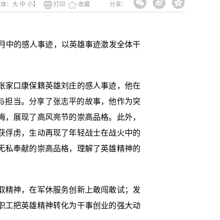
字体：
大
中
小
】
打印
收藏
分享：
岁月中的感人事迹，以英雄事迹激发全体干
张家口康保籍英雄刘庄的感人事迹，他在
诚与担当。分享了张志平的故事，他作为突
悔，展现了高风亮节的崇高品格。此外，
获俘虏，生动再现了年轻战士在战火中的
无私奉献的崇高品格，理解了英雄精神的
取精神，在军休服务创新上敢闯敢试；发
职工把英雄精神转化为干事创业的强大动