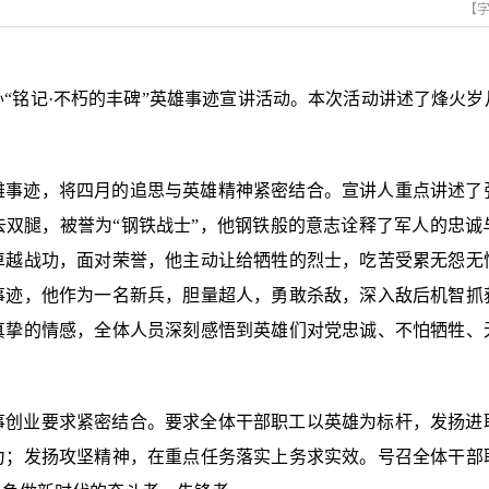
【
“铭记·不朽的丰碑”英雄事迹宣讲活动。本次活动讲述了烽火
雄事迹，将四月的追思与英雄精神紧密结合。宣讲人重点讲述了
去双腿，被誉为“钢铁战士”，他钢铁般的意志诠释了军人的忠
卓越战功，面对荣誉，他主动让给牺牲的烈士，吃苦受累无怨无
事迹，他作为一名新兵，胆量超人，勇敢杀敌，深入敌后机智抓
真挚的情感，全体人员深刻感悟到英雄们对党忠诚、不怕牺牲、
事创业要求紧密结合。要求全体干部职工以英雄为标杆，发扬进
力；发扬攻坚精神，在重点任务落实上务求实效。号召全体干部