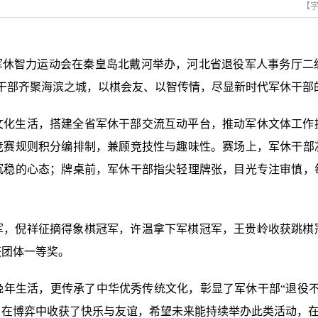
【
杯”军休智力运动会在秦皇岛北戴河举办，河北省退役军人事务厅
军休干部齐聚海滨之城，以棋会友、以智传情，尽显新时代军休干
文化生活，搭建全省军休干部交流互动平台，推动军休文体工作
竞赛规则积分编排制，兼顾竞技性与趣味性。赛场上，军休干部
沉稳的心态；牌桌前，军休干部指尖轻理牌张，目光专注审慎，
军，倪祥征摘得象棋冠军，许温拿下军棋冠军，王贵岭收获跳棋
获团体一等奖。
晚年生活，更传承了中华优秀传统文化，彰显了军休干部“退役不
在博弈中收获了快乐与友谊，希望未来能持续举办此类活动，在“