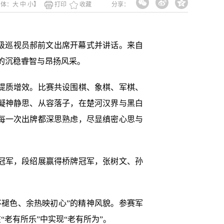
字体：
大
中
小
】
打印
收藏
分享：
二级巡视员郝前文出席开幕式并讲话。来自
部的沉稳睿智与昂扬风采。
提质增效。比赛共设围棋、象棋、军棋、
凝神静思、从容落子，在楚河汉界与黑白
每一次出牌都深思熟虑，尽显缜密心思与
冠军，段绍展赢得桥牌冠军，张树文、孙
褪色、余热映初心”的精神风貌。参赛军
老有所乐”中实现“老有所为”。