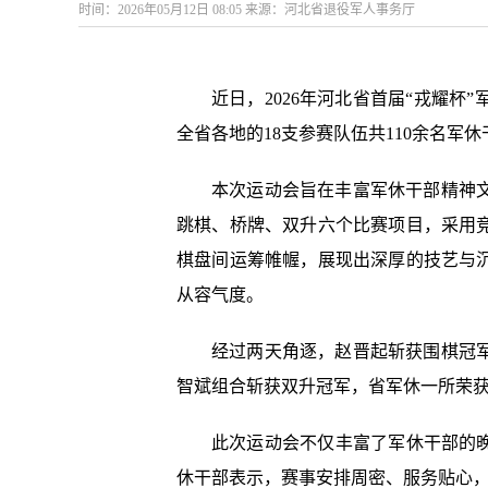
时间：2026年05月12日 08:05 来源：河北省退役军人事务厅
近日，2026年河北省首届“戎耀
全省各地的18支参赛队伍共110余名
本次运动会旨在丰富军休干部精神
跳棋、桥牌、双升六个比赛项目，采用
棋盘间运筹帷幄，展现出深厚的技艺与
从容气度。
经过两天角逐，赵晋起斩获围棋冠
智斌组合斩获双升冠军，省军休一所荣
此次运动会不仅丰富了军休干部的
休干部表示，赛事安排周密、服务贴心，