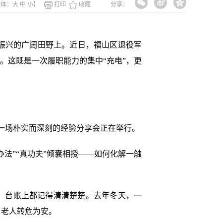
字体：
大
中
小
】
打印
收藏
分享：
振兴的广阔田野上。近日，福山区退役军
。这既是一次履职能力的集中“充电”，更
一场朴实而深刻的经验分享会正在举行。
法”“真功夫”倾囊相授——如何化解一触
，台账上都记得清清楚楚。去年冬天，一
，老人转危为安。