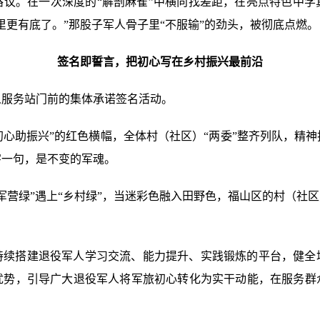
路议。在一次深度的“解剖麻雀”中横向找差距，在亮点特色中学
里更有底了。”那股子军人骨子里“不服输”的劲头，被彻底点燃。
签名即誓言，把初心写在乡村振兴最前沿
人服务站门前的集体承诺签名活动。
·初心助振兴”的红色横幅，全体村（社区）“两委”整齐列队，精
字一句，是不变的军魂。
军营绿”遇上“乡村绿”，当迷彩色融入田野色，福山区的村（社区
持续搭建退役军人学习交流、能力提升、实践锻炼的平台，健全
优势，引导广大退役军人将军旅初心转化为实干动能，在服务群