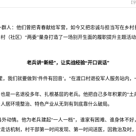
【
一群人：他们曾把青春献给军营，如今又把忠诚与担当写在乡村
村（社区）“两委”量身打造了一场别开生面的履职提升主题活动
老兵讲“新经”，让实战经验“开口说话”
里，我们就要做到‘件件有回音
’
。
”在渡口村退役军人服务站内，
也是一名退役多年、扎根基层的老兵。他把自己多年积累的“土办
与人居环境整治、特色产业从无到有到底靠什么破局。
格外动情。他为老兵建起“一人一档
”
，谁家有困难、谁身体不好
常走访机制，村干部第一时间发现、第一时间送医，因救治及时