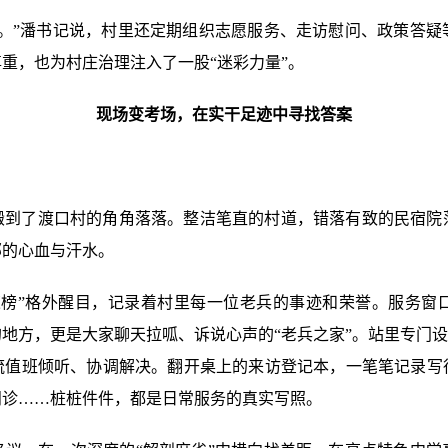
谊。”潘书记说，村里还定期组织志愿服务、走访慰问、政策答疑
重，也为村庄治理注入了一股“迷彩力量”。
现场变考场，在实干足迹中寻找答案
搬到了渡口村的角角落落。整洁笔直的村道，错落有致的民宿院
部的心血与汗水。
荣榜”格外醒目，记录着村里每一位老兵的事迹和荣誉。服务窗
地方，更是大家聊天拉呱、诉说心声的“老兵之家”。站里专门设
流值班倾听、协调解决。翻开桌上的来访登记本，一笔笔记录写
问诊……桩桩件件，都是日常服务的真实写照。