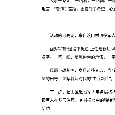
大家一路走、一路看，一路问、一
坦言：“看到了差距，更看到了希望，心
活动的最高潮，来自渡口村退役军
面对写有“退役不褪色·上任建新功
名字。一笔一画，是沉甸甸的承诺；一
风雨不改其色，岁月难移其志，当“
望的田野上续写着新时代的“老兵新传”。
下一步，福山区退役军人事务局将
役军人在基层治理、乡村振兴中的独特
新功。