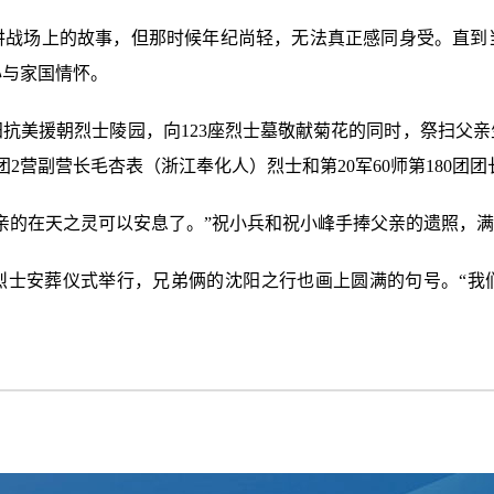
讲战场上的故事，但那时候年纪尚轻，无法真正感同身受。直到
心与家国情怀。
抗美援朝烈士陵园，向123座烈士墓敬献菊花的同时，祭扫父
9团2营副营长毛杏表（浙江奉化人）烈士和第20军60师第180
亲的在天之灵可以安息了。”祝小兵和祝小峰手捧父亲的遗照，
烈士安葬仪式举行，兄弟俩的沈阳之行也画上圆满的句号。“我