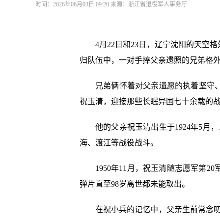
时间：2026年06月03日 09:20 来源：浙江省退役军人事务厅
4月22日和23日，辽宁沈阳的天
归队伍中，一对手捧父亲遗照的兄弟格外
兄弟俩怀着对父亲遗愿的执着坚守
祝玉清，迎接那些长眠异国七十余载的
他的父亲祝玉清出生于1924年5
海、渡江等战役战斗。
1950年11月，祝玉清随志愿军第
弹片直至98岁离世都未能取出。
在祝小兵的记忆中，父亲生前常念叨