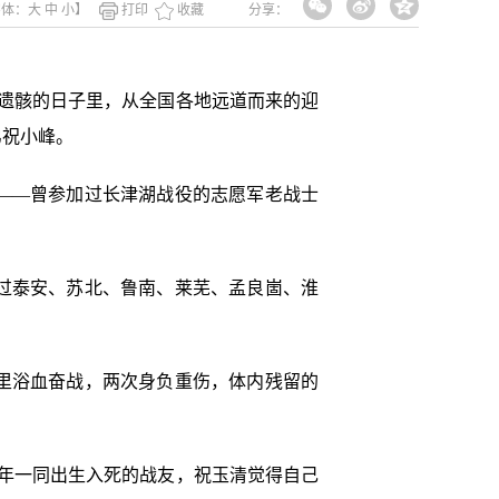
字体：
大
中
小
】
打印
收藏
分享：
士遗骸的日子里，从全国各地远道而来的迎
弟祝小峰。
——曾参加过长津湖战役的志愿军老战士
参加过泰安、苏北、鲁南、莱芜、孟良崮、淮
雪地里浴血奋战，两次身负重伤，体内残留的
当年一同出生入死的战友，祝玉清觉得自己