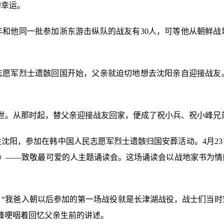
的幸运。
年和他同一批参加浙东游击纵队的战友有30人，可等他从朝鲜战
志愿军烈士遗骸回国开始，父亲就迫切地想去沈阳亲自迎接战友
愿离世。从那时起，替父亲迎接战友回家，便成了祝小兵、祝小峰兄
沈阳，参加在韩中国人民志愿军烈士遗骸归国安葬活动。4月2
》
——致敬最可爱的人主题诵读会。这场诵读会以战地家书为情
。“我爸入朝以后参加的第一场战役就是长津湖战役，战士们当时
峰哽咽着回忆父亲生前的讲述。