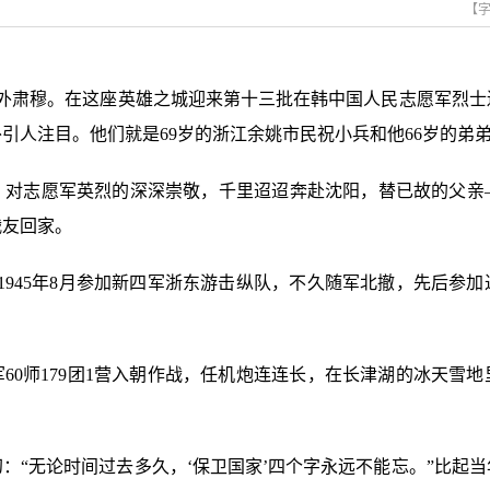
【
空格外肃穆。在这座英雄之城迎来第十三批在韩中国人民志愿军烈
引人注目。他们就是69岁的浙江余姚市民祝小兵和他66岁的弟
、对志愿军英烈的深深崇敬，千里迢迢奔赴沈阳，替已故的父亲
战友回家。
月，1945年8月参加新四军浙东游击纵队，不久随军北撤，先后
20军60师179团1营入朝作战，任机炮连连长，在长津湖的冰天
：“无论时间过去多久，‘保卫国家’四个字永远不能忘。”比起