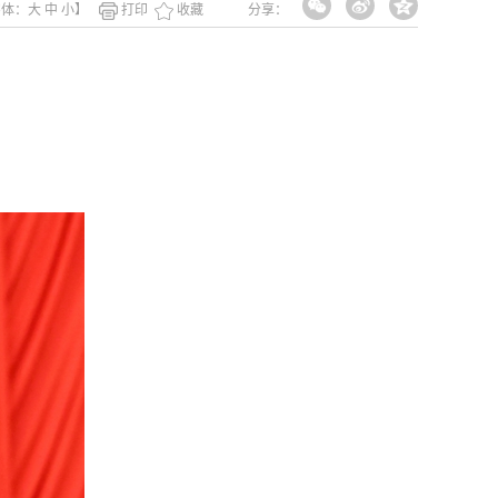
字体：
大
中
小
】
打印
收藏
分享：