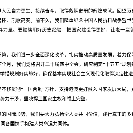
领导人民自力更生、接续奋斗，取得彪炳史册的辉煌成就。回望历
满怀、凯歌高奏。前不久，我们隆重纪念中国人民抗日战争暨世界
斗力量。要继续用好历史经验，把国家建设得更好，让老一辈
形势，我们进一步全面深化改革，扎实推动高质量发展，着力保
下个月，我们党将召开二十届四中全会，研究制定“十五五”规划
略举措规划好实施好，确保基本实现社会主义现代化取得决定性
定不移贯彻“一国两制”方针，支持港澳更好融入国家发展大局，
部势力干涉，坚决捍卫国家主权和领土完整。
进的国际形势，我们要大力弘扬全人类共同价值，践行真正的多
，同各国携手构建人类命运共同体。