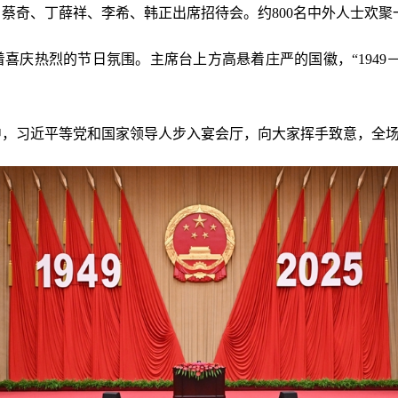
蔡奇、丁薛祥、李希、韩正出席招待会。约800名中外人士欢聚
喜庆热烈的节日氛围。主席台上方高悬着庄严的国徽，“1949－
》中，习近平等党和国家领导人步入宴会厅，向大家挥手致意，全