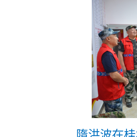
隋洪波在桂