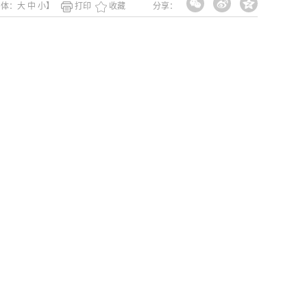
字体：
大
中
小
】
打印
收藏
分享：