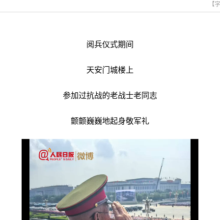
【
阅兵仪式期间
天安门城楼上
参加过抗战的老战士老同志
颤颤巍巍地起身敬军礼