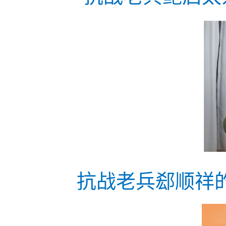
抗战老兵郄顺祥