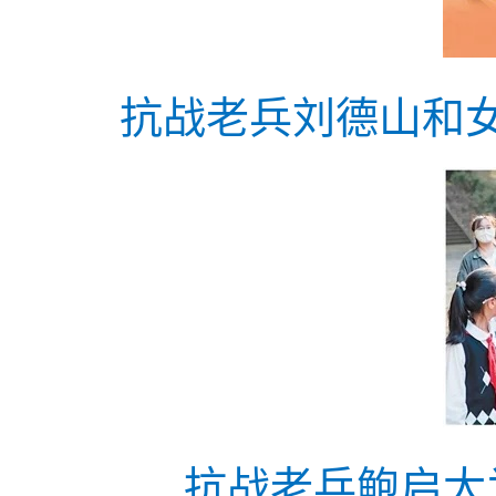
抗战老兵刘德山和
抗战老兵鲍启太