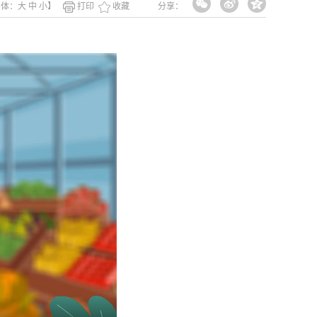
字体：
大
中
小
】
打印
收藏
分享：