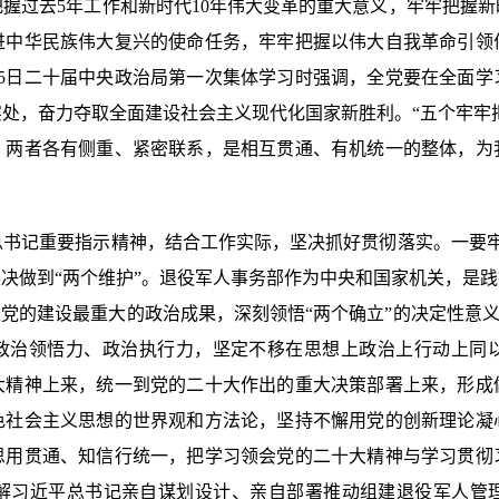
握过去5年工作和新时代10年伟大变革的重大意义，牢牢把握
进中华民族伟大复兴的使命任务，牢牢把握以伟大自我革命引领
25日二十届中央政治局第一次集体学习时强调，全党要在全面
处，奋力夺取全面建设社会主义现代化国家新胜利。“五个牢牢把
，两者各有侧重、紧密联系，是相互贯通、有机统一的整体，为
记重要指示精神，结合工作实际，坚决抓好贯彻落实。一要牢牢
坚决做到“两个维护”。退役军人事务部作为中央和国家机关，是践
党的建设最重大的政治成果，深刻领悟“两个确立”的决定性意义
、政治领悟力、政治执行力，坚定不移在思想上政治上行动上同
大精神上来，统一到党的二十大作出的重大决策部署上来，形成
色社会主义思想的世界观和方法论，坚持不懈用党的创新理论凝
思用贯通、知信行统一，把学习领会党的二十大精神与学习贯彻
解习近平总书记亲自谋划设计、亲自部署推动组建退役军人管