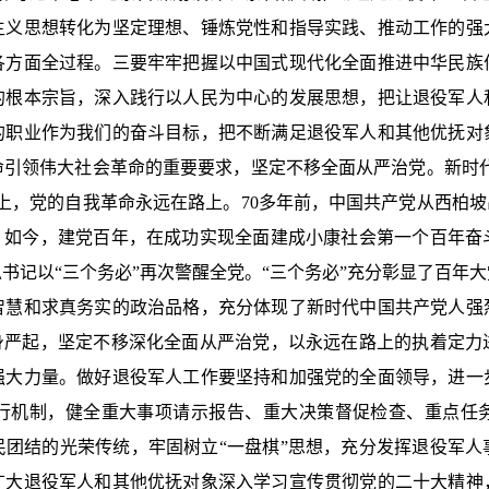
主义思想转化为坚定理想、锤炼党性和指导实践、推动工作的强
各方面全过程。三要牢牢把握以中国式现代化全面推进中华民族
的根本宗旨，深入践行以人民为中心的发展思想，把让退役军人
的职业作为我们的奋斗目标，把不断满足退役军人和其他优抚对
引领伟大社会革命的重要要求，坚定不移全面从严治党。新时代
上，党的自我革命永远在路上。70多年前，中国共产党从西柏坡
党；如今，建党百年，在成功实现全面建成小康社会第一个百年奋
书记以“三个务必”再次警醒全党。“三个务必”充分彰显了百年
智慧和求真务实的政治品格，充分体现了新时代中国共产党人强
自身严起，坚定不移深化全面从严治党，以永远在路上的执着定力
强大力量。做好退役军人工作要坚持和加强党的全面领导，进一
行机制，健全重大事项请示报告、重大决策督促检查、重点任
民团结的光荣传统，牢固树立“一盘棋”思想，充分发挥退役军人
广大退役军人和其他优抚对象深入学习宣传贯彻党的二十大精神