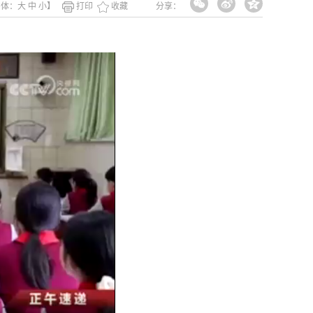
字体：
大
中
小
】
打印
收藏
分享：